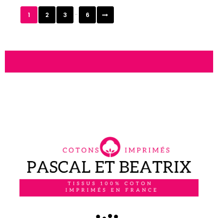
…
1
2
3
6