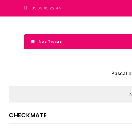
05 63 45 22 44
Nos Tissus
Pascal e
A
CHECKMATE