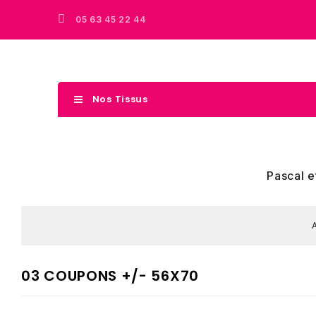
05 63 45 22 44
Nos Tissus
Pascal e
03 COUPONS +/- 56X70