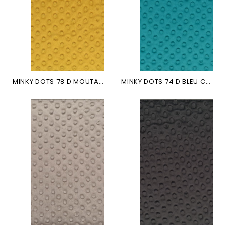
MINKY DOTS 78 D MOUTARDE 100PL
MINKY DOTS 74 D BLEU CANARD...