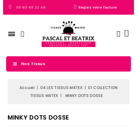
05 63 45 22 44
Réglez votre facture
Nos Tissus
Accueil
04 LES TISSUS MATEX
01 COLLECTION
TISSUS MATEX
MINKY DOTS DOSSE
MINKY DOTS DOSSE