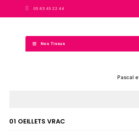
05 63 45 22 44
Nos Tissus
Pascal e
01 OEILLETS VRAC