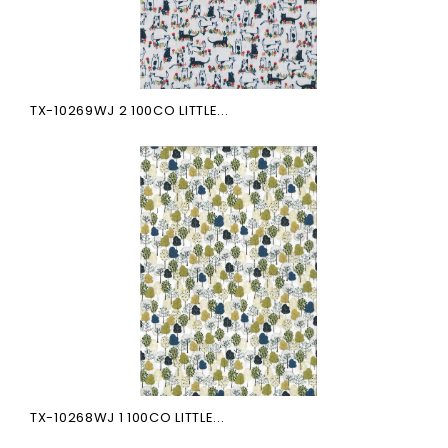
TX-10269WJ 2 100CO LITTLE...
TX-10268WJ 1 100CO LITTLE...